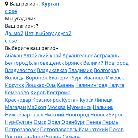
Ваш регион:
Курган
close
Мы угадали?
Ваш регион:
?
Да, мой
Нет, выберу другой
close
Выберите ваш регион
Абакан
Алтайский край
Архангельск
Астрахань
Белгород
Благовещенск
Брянск
Великий Новгород
Владивосток
Владикавказ
Владимир
Волгоград
Вологда
Воронеж
Екатеринбург
Иваново
Ижевск
Иркутск
Йошкар-Ола
Казань
Калининград
Калуга
Кемерово
Киров
Кострома
Краснодар
Красноярск
Курган
Курск
Липецк
Магадан
Майкоп
Москва
Мурманск
Нальчик
Нижневартовск
Нижний Новгород
Новосибирск
Нур-Султан
Омск
Орел
Оренбург
Пенза
Пермь
Петрозаводск
Петропавловск-Камчатский
Псков
Ростов-на-Дону
Рязань
Самара