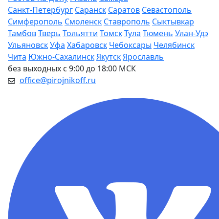
Санкт-Петербург
Саранск
Саратов
Севастополь
Симферополь
Смоленск
Ставрополь
Сыктывкар
Тамбов
Тверь
Тольятти
Томск
Тула
Тюмень
Улан-Удэ
Ульяновск
Уфа
Хабаровск
Чебоксары
Челябинск
Чита
Южно-Сахалинск
Якутск
Ярославль
без выходных с 9:00 до 18:00 МСК
office@pirojnikoff.ru